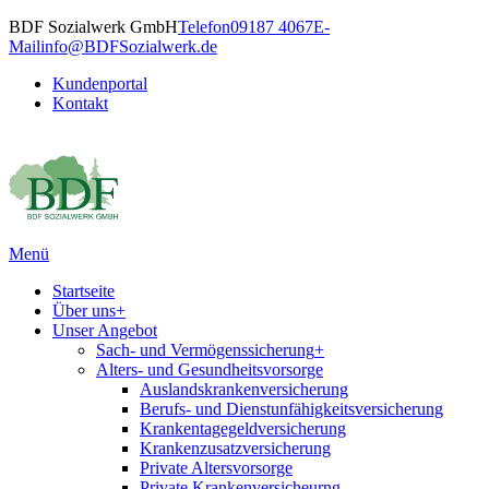
BDF Sozialwerk GmbH
Telefon
09187 4067
E-
Mail
info@BDFSozialwerk.de
Kundenportal
Kontakt
Menü
Startseite
Über uns
+
Unser Angebot
Sach- und Vermögenssicherung
+
Alters- und Gesundheitsvorsorge
Auslandskrankenversicherung
Berufs- und Dienstunfähigkeitsversicherung
Krankentagegeldversicherung
Krankenzusatzversicherung
Private Altersvorsorge
Private Krankenversicheurng