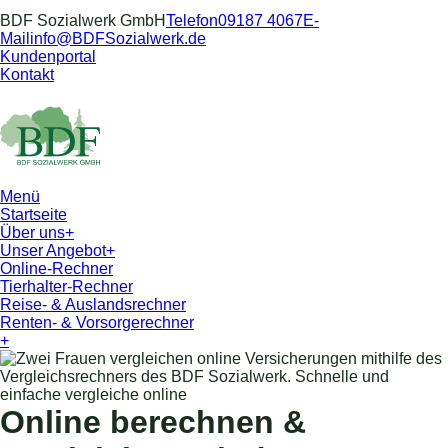
BDF Sozialwerk GmbH
Telefon
09187 4067
E-
Mail
info@BDFSozialwerk.de
Kundenportal
Kontakt
Menü
Startseite
Über uns
+
Unser Angebot
+
Online-Rechner
Tierhalter-Rechner
Reise- & Auslandsrechner
Renten- & Vorsorgerechner
+
Online berechnen &