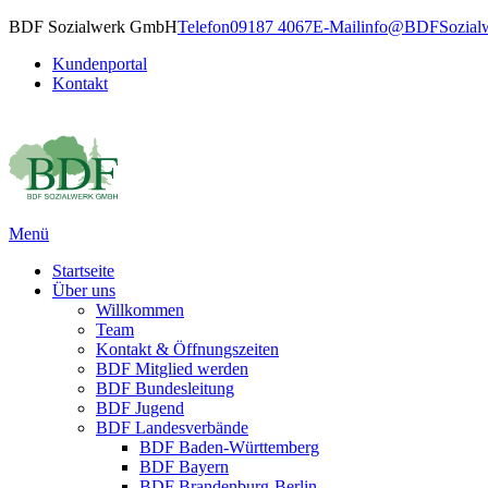
BDF Sozialwerk GmbH
Telefon
09187 4067
E-Mail
info@BDFSozialw
Kundenportal
Kontakt
Menü
Startseite
Über uns
Willkommen
Team
Kontakt & Öffnungszeiten
BDF Mitglied werden
BDF Bundesleitung
BDF Jugend
BDF Landesverbände
BDF Baden-Württemberg
BDF Bayern
BDF Brandenburg-Berlin