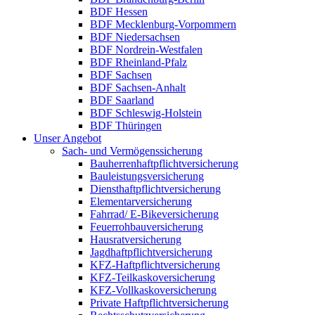
BDF Hessen
BDF Mecklenburg-Vorpommern
BDF Niedersachsen
BDF Nordrein-Westfalen
BDF Rheinland-Pfalz
BDF Sachsen
BDF Sachsen-Anhalt
BDF Saarland
BDF Schleswig-Holstein
BDF Thüringen
Unser Angebot
Sach- und Vermögenssicherung
Bau­herren­haft­pflichtversicherung
Bauleistungsversicherung
Diensthaftpflichtversicherung
Elementarversicherung
Fahrrad/ E-Bikeversicherung
Feuerrohbauversicherung
Hausratversicherung
Jagdhaftpflichtversicherung
KFZ-Haftpflichtversicherung
KFZ-Teilkaskoversicherung
KFZ-Vollkaskoversicherung
Private Haftpflichtversicherung