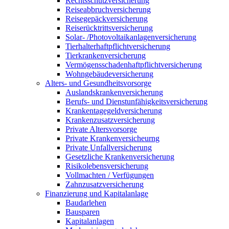
Rechtsschutzversicherung
Reiseabbruchversicherung
Reisegepäckversicherung
Reiserücktrittsversicherung
Solar- /Photovoltaikanlagenversicherung
Tierhalterhaftpflichtversicherung
Tierkrankenversicherung
Vermögensschadenhaftpflichtversicherung
Wohngebäudeversicherung
Alters- und Gesundheitsvorsorge
Auslandskrankenversicherung
Berufs- und Dienstunfähigkeitsversicherung
Krankentagegeldversicherung
Krankenzusatzversicherung
Private Altersvorsorge
Private Krankenversicheurng
Private Unfallversicherung
Gesetzliche Krankenversicherung
Risikolebensversicherung
Vollmachten / Verfügungen
Zahnzusatzversicherung
Finanzierung und Kapitalanlage
Baudarlehen
Bausparen
Kapitalanlagen