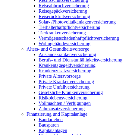
Rechtsschutzversicherung
Reiseabbruchversicherung
Reisegepäckversicherung
Reiserücktrittsversicherung
Solar- /Photovoltaikanlagenversicherung
Tierhalterhaftpflichtversicherung
Tierkrankenversicherung
Vermögensschadenhaftpflichtversicherung
Wohngebäudeversicherung
Alters- und Gesundheitsvorsorge
Auslandskrankenversicherung
Berufs- und Dienstunfähigkeitsversicherung
Krankentagegeldversicherung
Krankenzusatzversicherung
Private Altersvorsorge
Private Krankenversicheurng
Private Unfallversicherung
Gesetzliche Krankenversicherung
Risikolebensversicherung
Vollmachten / Verfügungen
Zahnzusatzversicherung
Finanzierung und Kapitalanlage
Baudarlehen
Bausparen
Kapitalanlagen