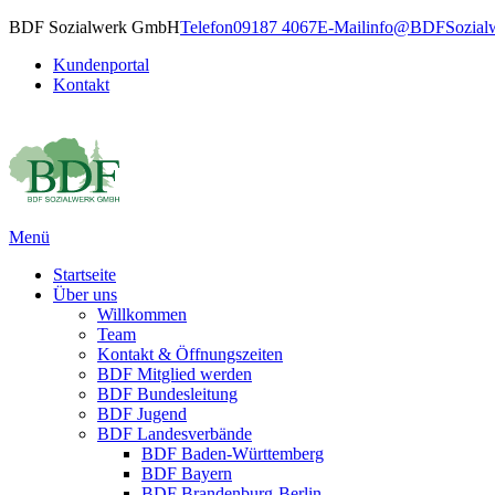
BDF Sozialwerk GmbH
Telefon
09187 4067
E-Mail
info@BDFSozialw
Kundenportal
Kontakt
Menü
Startseite
Über uns
Willkommen
Team
Kontakt & Öffnungszeiten
BDF Mitglied werden
BDF Bundesleitung
BDF Jugend
BDF Landesverbände
BDF Baden-Württemberg
BDF Bayern
BDF Brandenburg-Berlin