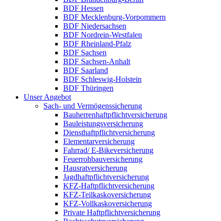
BDF Hessen
BDF Mecklenburg-Vorpommern
BDF Niedersachsen
BDF Nordrein-Westfalen
BDF Rheinland-Pfalz
BDF Sachsen
BDF Sachsen-Anhalt
BDF Saarland
BDF Schleswig-Holstein
BDF Thüringen
Unser Angebot
Sach- und Vermögenssicherung
Bau­herren­haft­pflichtversicherung
Bauleistungsversicherung
Diensthaftpflichtversicherung
Elementarversicherung
Fahrrad/ E-Bikeversicherung
Feuerrohbauversicherung
Hausratversicherung
Jagdhaftpflichtversicherung
KFZ-Haftpflichtversicherung
KFZ-Teilkaskoversicherung
KFZ-Vollkaskoversicherung
Private Haftpflichtversicherung