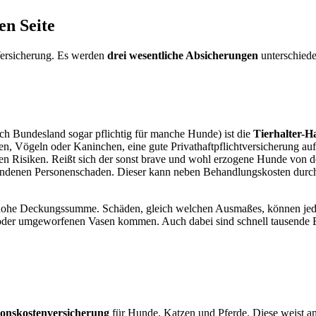
en Seite
-Versicherung. Es werden
drei wesentliche Absicherungen
unterschiede
ch Bundesland sogar pflichtig für manche Hunde) ist die
Tierhalter-H
, Vögeln oder Kaninchen, eine gute Privathaftpflichtversicherung au
llen Risiken. Reißt sich der sonst brave und wohl erzogene Hunde von
standenen Personenschaden. Dieser kann neben Behandlungskosten durc
hohe Deckungssumme. Schäden, gleich welchen Ausmaßes, können jeden 
er umgeworfenen Vasen kommen. Auch dabei sind schnell tausende Euro
ionskostenversicherung
für Hunde, Katzen und Pferde. Diese weist a