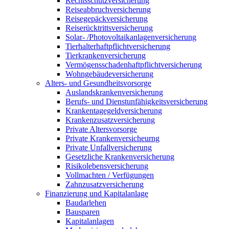
Rechtsschutzversicherung
Reiseabbruchversicherung
Reisegepäckversicherung
Reiserücktrittsversicherung
Solar- /Photovoltaikanlagenversicherung
Tierhalterhaftpflichtversicherung
Tierkrankenversicherung
Vermögensschadenhaftpflichtversicherung
Wohngebäudeversicherung
Alters- und Gesundheitsvorsorge
Auslandskrankenversicherung
Berufs- und Dienstunfähigkeitsversicherung
Krankentagegeldversicherung
Krankenzusatzversicherung
Private Altersvorsorge
Private Krankenversicheurng
Private Unfallversicherung
Gesetzliche Krankenversicherung
Risikolebensversicherung
Vollmachten / Verfügungen
Zahnzusatzversicherung
Finanzierung und Kapitalanlage
Baudarlehen
Bausparen
Kapitalanlagen