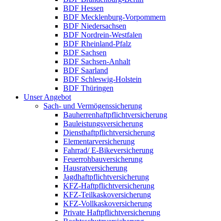
BDF Hessen
BDF Mecklenburg-Vorpommern
BDF Niedersachsen
BDF Nordrein-Westfalen
BDF Rheinland-Pfalz
BDF Sachsen
BDF Sachsen-Anhalt
BDF Saarland
BDF Schleswig-Holstein
BDF Thüringen
Unser Angebot
Sach- und Vermögenssicherung
Bau­herren­haft­pflichtversicherung
Bauleistungsversicherung
Diensthaftpflichtversicherung
Elementarversicherung
Fahrrad/ E-Bikeversicherung
Feuerrohbauversicherung
Hausratversicherung
Jagdhaftpflichtversicherung
KFZ-Haftpflichtversicherung
KFZ-Teilkaskoversicherung
KFZ-Vollkaskoversicherung
Private Haftpflichtversicherung