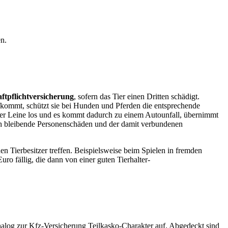
n.
aftpflichtversicherung
, sofern das Tier einen Dritten schädigt.
fkommt, schützt sie bei Hunden und Pferden die entsprechende
 der Leine los und es kommt dadurch zu einem Autounfall, übernimmt
h bleibende Personenschäden und der damit verbundenen
Tierbesitzer treffen. Beispielsweise beim Spielen in fremden
 fällig, die dann von einer guten Tierhalter-
nalog zur Kfz-Versicherung Teilkasko-Charakter auf. Abgedeckt sind