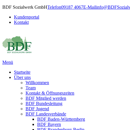
BDF Sozialwerk GmbH
Telefon
09187 4067
E-Mail
info@BDFSozialw
Kundenportal
Kontakt
Menü
Startseite
Über uns
Willkommen
Team
Kontakt & Öffnungszeiten
BDF Mitglied werden
BDF Bundesleitung
BDF Jugend
BDF Landesverbände
BDF Baden-Württemberg
BDF Bayern
BDF Brandenburg-Berlin