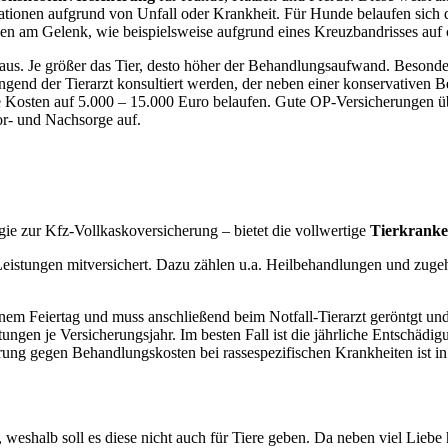
tionen aufgrund von Unfall oder Krankheit. Für Hunde belaufen sich di
 am Gelenk, wie beispielsweise aufgrund eines Kreuzbandrisses auf 
 aus. Je größer das Tier, desto höher der Behandlungsaufwand. Besond
nd der Tierarzt konsultiert werden, der neben einer konservativen Be
 die Kosten auf 5.000 – 15.000 Euro belaufen. Gute OP-Versicherunge
r- und Nachsorge auf.
ie zur Kfz-Vollkaskoversicherung – bietet die vollwertige
Tierkranke
ere Leistungen mitversichert. Dazu zählen u.a. Heilbehandlungen und 
inem Feiertag und muss anschließend beim Notfall-Tierarzt geröntgt un
tungen je Versicherungsjahr. Im besten Fall ist die jährliche Entschädi
herung gegen Behandlungskosten bei rassespezifischen Krankheiten ist i
eshalb soll es diese nicht auch für Tiere geben. Da neben viel Liebe 