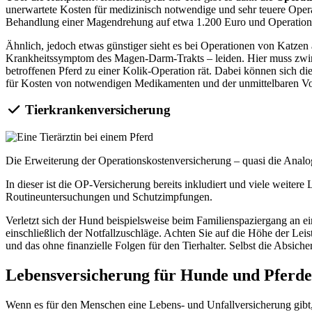
unerwartete Kosten für medizinisch notwendige und sehr teuere Opera
Behandlung einer Magendrehung auf etwa 1.200 Euro und Operationen
Ähnlich, jedoch etwas günstiger sieht es bei Operationen von Katzen
Krankheitssymptom des Magen-Darm-Trakts – leiden. Hier muss zwinge
betroffenen Pferd zu einer Kolik-Operation rät. Dabei können sich
für Kosten von notwendigen Medikamenten und der unmittelbaren Vo
Tierkrankenversicherung
Die Erweiterung der Operationskostenversicherung – quasi die Analog
In dieser ist die OP-Versicherung bereits inkludiert und viele weit
Routineuntersuchungen und Schutzimpfungen.
Verletzt sich der Hund beispielsweise beim Familienspaziergang an e
einschließlich der Notfallzuschläge. Achten Sie auf die Höhe der Leis
und das ohne finanzielle Folgen für den Tierhalter. Selbst die Absic
Lebensversicherung für Hunde und Pferde
Wenn es für den Menschen eine Lebens- und Unfallversicherung gibt, w