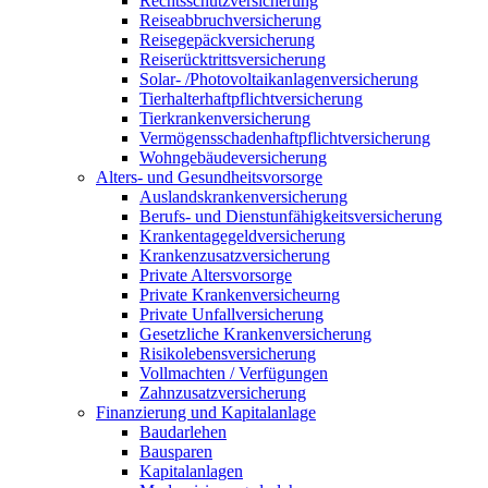
Rechtsschutzversicherung
Reiseabbruchversicherung
Reisegepäckversicherung
Reiserücktrittsversicherung
Solar- /Photovoltaikanlagenversicherung
Tierhalterhaftpflichtversicherung
Tierkrankenversicherung
Vermögensschadenhaftpflichtversicherung
Wohngebäudeversicherung
Alters- und Gesundheitsvorsorge
Auslandskrankenversicherung
Berufs- und Dienstunfähigkeitsversicherung
Krankentagegeldversicherung
Krankenzusatzversicherung
Private Altersvorsorge
Private Krankenversicheurng
Private Unfallversicherung
Gesetzliche Krankenversicherung
Risikolebensversicherung
Vollmachten / Verfügungen
Zahnzusatzversicherung
Finanzierung und Kapitalanlage
Baudarlehen
Bausparen
Kapitalanlagen