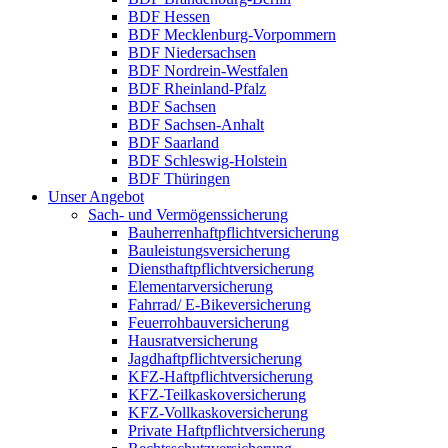
BDF Hessen
BDF Mecklenburg-Vorpommern
BDF Niedersachsen
BDF Nordrein-Westfalen
BDF Rheinland-Pfalz
BDF Sachsen
BDF Sachsen-Anhalt
BDF Saarland
BDF Schleswig-Holstein
BDF Thüringen
Unser Angebot
Sach- und Vermögenssicherung
Bau­herren­haft­pflichtversicherung
Bauleistungsversicherung
Diensthaftpflichtversicherung
Elementarversicherung
Fahrrad/ E-Bikeversicherung
Feuerrohbauversicherung
Hausratversicherung
Jagdhaftpflichtversicherung
KFZ-Haftpflichtversicherung
KFZ-Teilkaskoversicherung
KFZ-Vollkaskoversicherung
Private Haftpflichtversicherung