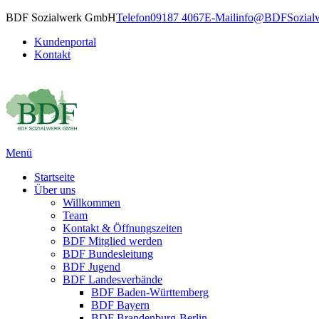
BDF Sozialwerk GmbH
Telefon
09187 4067
E-Mail
info@BDFSozialw
Kundenportal
Kontakt
Menü
Startseite
Über uns
Willkommen
Team
Kontakt & Öffnungszeiten
BDF Mitglied werden
BDF Bundesleitung
BDF Jugend
BDF Landesverbände
BDF Baden-Württemberg
BDF Bayern
BDF Brandenburg-Berlin